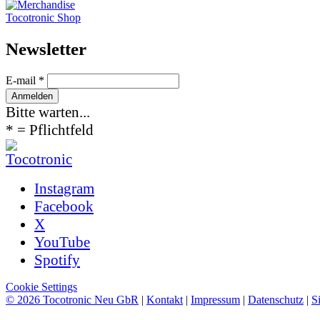
Tocotronic Shop
News­letter
E-mail *
Bitte warten...
* = Pflichtfeld
Instagram
Facebook
X
YouTube
Spotify
Cookie Settings
© 2026 Tocotronic Neu GbR
|
Kontakt
|
Impressum
|
Datenschutz
|
S