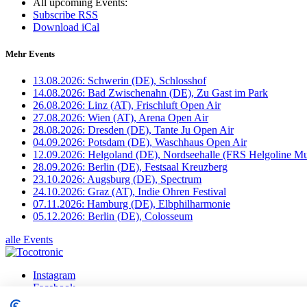
All upcoming Events:
Subscribe RSS
Download iCal
Mehr Events
13.08.2026: Schwerin (DE), Schlosshof
14.08.2026: Bad Zwischenahn (DE), Zu Gast im Park
26.08.2026: Linz (AT), Frischluft Open Air
27.08.2026: Wien (AT), Arena Open Air
28.08.2026: Dresden (DE), Tante Ju Open Air
04.09.2026: Potsdam (DE), Waschhaus Open Air
12.09.2026: Helgoland (DE), Nordseehalle (FRS Helgoline Mu
28.09.2026: Berlin (DE), Festsaal Kreuzberg
23.10.2026: Augsburg (DE), Spectrum
24.10.2026: Graz (AT), Indie Ohren Festival
07.11.2026: Hamburg (DE), Elbphilharmonie
05.12.2026: Berlin (DE), Colosseum
alle Events
Instagram
Facebook
X