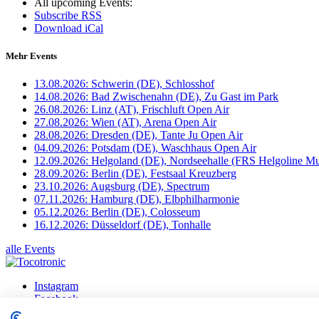
All upcoming Events:
Subscribe RSS
Download iCal
Mehr Events
13.08.2026: Schwerin (DE), Schlosshof
14.08.2026: Bad Zwischenahn (DE), Zu Gast im Park
26.08.2026: Linz (AT), Frischluft Open Air
27.08.2026: Wien (AT), Arena Open Air
28.08.2026: Dresden (DE), Tante Ju Open Air
04.09.2026: Potsdam (DE), Waschhaus Open Air
12.09.2026: Helgoland (DE), Nordseehalle (FRS Helgoline Mu
28.09.2026: Berlin (DE), Festsaal Kreuzberg
23.10.2026: Augsburg (DE), Spectrum
07.11.2026: Hamburg (DE), Elbphilharmonie
05.12.2026: Berlin (DE), Colosseum
16.12.2026: Düsseldorf (DE), Tonhalle
alle Events
Instagram
Facebook
X