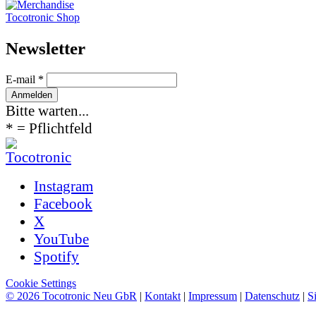
Tocotronic Shop
News­letter
E-mail *
Bitte warten...
* = Pflichtfeld
Instagram
Facebook
X
YouTube
Spotify
Cookie Settings
© 2026 Tocotronic Neu GbR
|
Kontakt
|
Impressum
|
Datenschutz
|
S