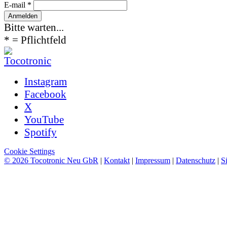
E-mail *
Bitte warten...
* = Pflichtfeld
Instagram
Facebook
X
YouTube
Spotify
Cookie Settings
© 2026 Tocotronic Neu GbR
|
Kontakt
|
Impressum
|
Datenschutz
|
S