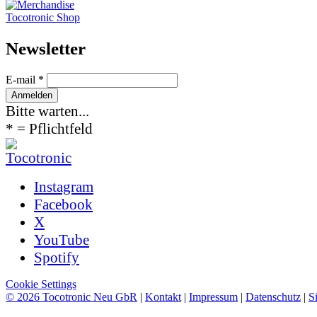
Tocotronic Shop
News­letter
E-mail *
Bitte warten...
* = Pflichtfeld
Instagram
Facebook
X
YouTube
Spotify
Cookie Settings
© 2026 Tocotronic Neu GbR
|
Kontakt
|
Impressum
|
Datenschutz
|
S