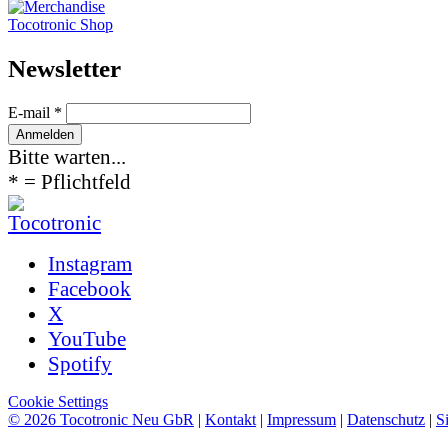
Tocotronic Shop
News­letter
E-mail *
Bitte warten...
* = Pflichtfeld
Instagram
Facebook
X
YouTube
Spotify
Cookie Settings
© 2026 Tocotronic Neu GbR
|
Kontakt
|
Impressum
|
Datenschutz
|
S