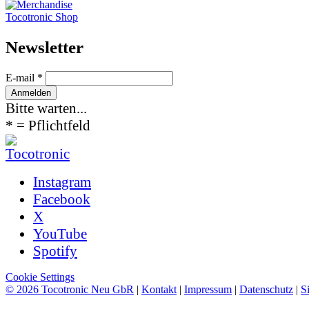
Tocotronic Shop
News­letter
E-mail *
Bitte warten...
* = Pflichtfeld
Instagram
Facebook
X
YouTube
Spotify
Cookie Settings
© 2026 Tocotronic Neu GbR
|
Kontakt
|
Impressum
|
Datenschutz
|
S