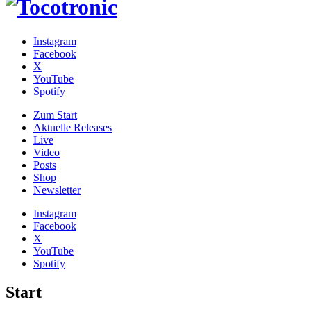
Instagram
Facebook
X
YouTube
Spotify
Zum
Start
Aktuelle Releases
Live
Video
Posts
Shop
News­letter
Instagram
Facebook
X
YouTube
Spotify
Start